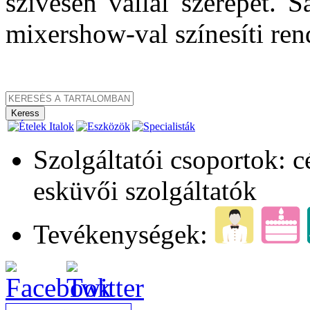
szívesen vállal szerepet. Sa
mixershow-val színesíti re
Szolgáltatói csoportok: 
esküvői szolgáltatók
Tevékenységek: