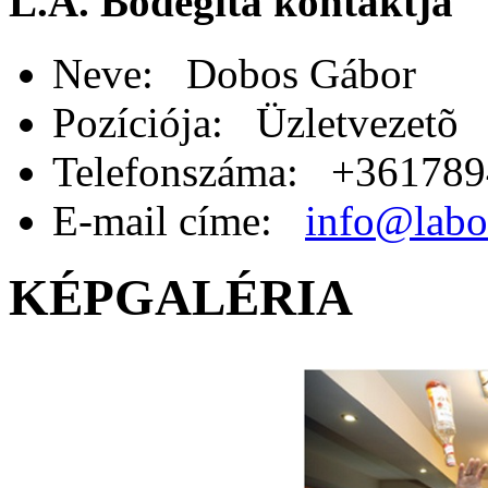
L.A. Bodegita kontaktja
Neve: Dobos Gábor
Pozíciója: Üzletvezetõ
Telefonszáma: +36178
E-mail címe:
info@labo
KÉPGALÉRIA