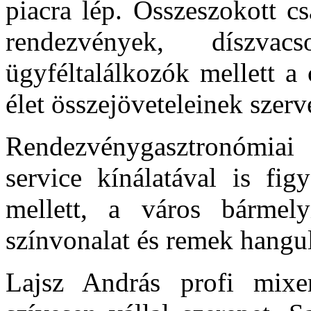
piacra lép. Összeszokott c
rendezvények, díszva
ügyféltalálkozók mellett a
élet összejöveteleinek szerv
Rendezvénygasztronómiai 
service kínálatával is fig
mellett, a város bármely
színvonalat és remek hangul
Lajsz András profi mixer