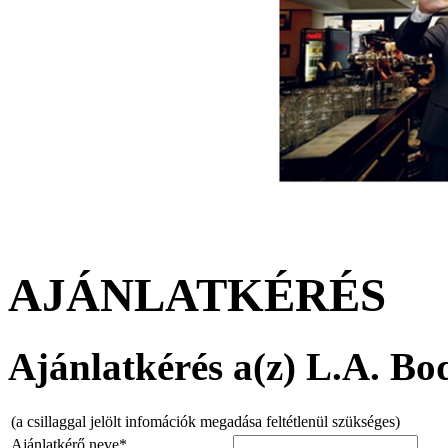
AJÁNLATKÉRÉS
Ajánlatkérés a(z) L.A. Bod
(a csillaggal jelölt infomációk megadása feltétlenül szükséges)
Ajánlatkérő neve*